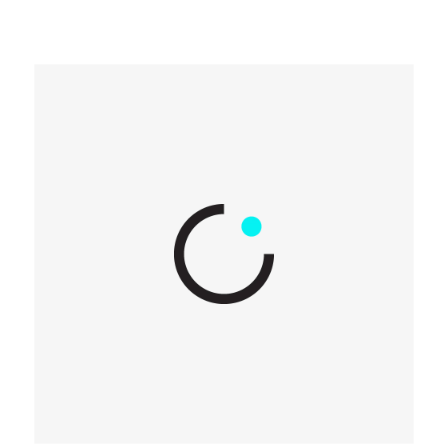
Jak pobudzić inicjatywę, innowacyjność i
kreatywność w zespole?
Czy zastawiasz się czasem dlaczego masz problemy w
wykrzesaniu inicjatywy, innowacyjnych pomysłów, czy
rozwiązań w zespole?
Przeczytaj
Kategorie
#niezbędnikprzedsiębiorcy
Agile